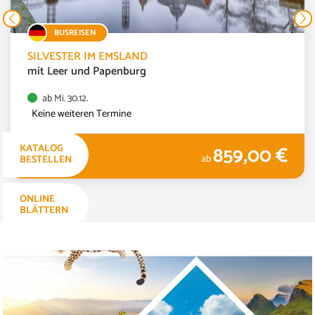
BUSREISEN
SILVESTER IM EMSLAND
mit Leer und Papenburg
ab Mi. 30.12.
Keine weiteren Termine
859,00 €
KATALOG
4 TAGE
ab
BESTELLEN
ONLINE
BLÄTTERN