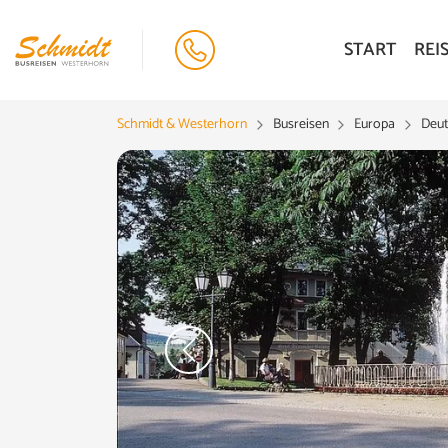
START
REI
Schmidt & Westerhorn
Busreisen
Europa
Deut