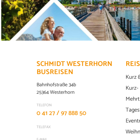
SCHMIDT WESTERHORN
REI
BUSREISEN
Kurz 
Bahnhofstraße 34b
Kurz-
25364 Westerhorn
Mehrt
TELEFON
Tages
0 41 27 / 97 888 50
Event
TELEFAX
Weihn
E-MAIL