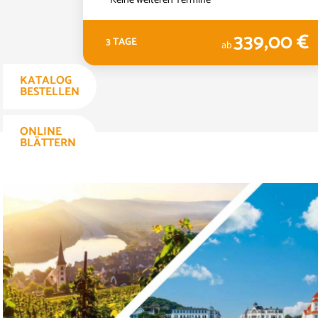
,00 €
339,00 €
3 TAGE
ab
KATALOG
BESTELLEN
ONLINE
BLÄTTERN