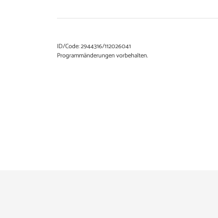
ID/Code: 2944316/112026041
Programmänderungen vorbehalten.
Es konnten keine gültigen Angebote gefunden werden. Bitte