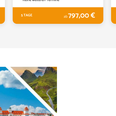
797,00 €
5 TAGE
ab