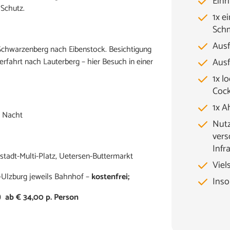
Einr
Schutz.
1x e
Sch
Ausf
 Schwarzenberg nach Eibenstock. Besichtigung
erfahrt nach Lauterberg – hier Besuch in einer
Ausf
1x l
Cock
1x A
d Nacht
Nutz
ver
Infr
stadt-Multi-Platz, Uetersen-Buttermarkt
Viel
-Ulzburg jeweils Bahnhof –
kostenfrei;
Inso
t)
ab € 34,00 p. Person