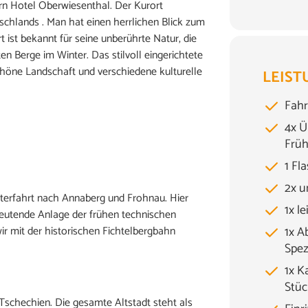
orn Hotel Oberwiesenthal. Der Kurort
schlands . Man hat einen herrlichen Blick zum
t ist bekannt für seine unberührte Natur, die
n Berge im Winter. Das stilvoll eingerichtete
chöne Landschaft und verschiedene kulturelle
LEIST
Fahr
4x Ü
Früh
1 Fl
2x u
terfahrt nach Annaberg und Frohnau. Hier
1x l
eutende Anlage der frühen technischen
r mit der historischen Fichtelbergbahn
1x A
Spez
1x K
Stü
n Tschechien. Die gesamte Altstadt steht als