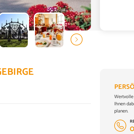
GEBIRGE
PERSÖ
Wertvolle 
Ihnen dab
planen.
R
0