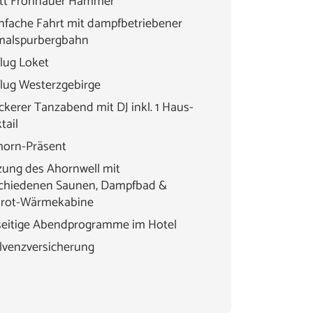
itt Frohnauer Hammer
infache Fahrt mit dampfbetriebener
malspurbergbahn
lug Loket
lug Westerzgebirge
ockerer Tanzabend mit DJ inkl. 1 Haus-
tail
horn-Präsent
ung des Ahornwell mit
schiedenen Saunen, Dampfbad &
arot-Wärmekabine
seitige Abendprogramme im Hotel
lvenzversicherung