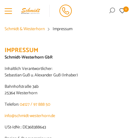
0
Schmidt & Westerhorn
Impressum
Zurück
Zurück
Zurück
Reisearten anzeigen
Reiseziele anzeigen
Über uns anzeigen
IMPRESSUM
Schmidt-Westerhorn GbR
Inhaltlich Verantwortlicher:
Kurz & Günstig
Deutschland
so läuft´s
Sebastian Guß u. Alexander Guß (Inhaber)
Kurz- und Urlaubsreisen
Schweden
Unser Fuhrpark
Bahnhofstraße 34b
25364 Westerhorn
Mehrtagesfahrten
Holland
Busanmietung
Telefon:
04127 / 97 888 50
Tagesfahrten
Gutscheine
info@schmidt-westerhorn.de
USt-IdNr.: DE368388643