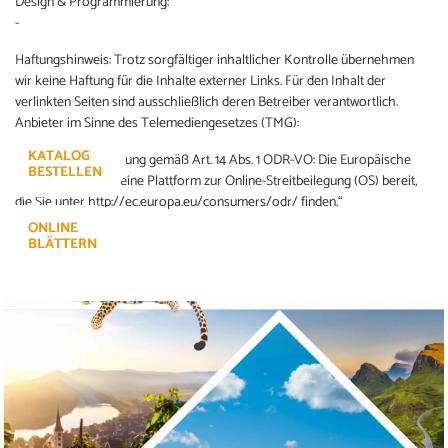
Design & Programmierung:
-
Haftungshinweis: Trotz sorgfältiger inhaltlicher Kontrolle übernehmen
wir keine Haftung für die Inhalte externer Links. Für den Inhalt der
verlinkten Seiten sind ausschließlich deren Betreiber verantwortlich.
Anbieter im Sinne des Telemediengesetzes (TMG):
KATALOG
„Online-Streitbeilegung gemäß Art. 14 Abs. 1 ODR-VO: Die Europäische
BESTELLEN
Kommission stellt eine Plattform zur Online-Streitbeilegung (OS) bereit,
die Sie unter http://ec.europa.eu/consumers/odr/ finden.“
ONLINE
BLÄTTERN