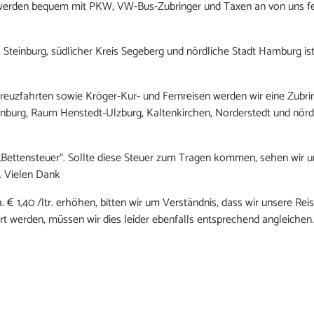
, werden bequem mit PKW, VW-Bus-Zubringer und Taxen an von uns fe
 Steinburg, südlicher Kreis Segeberg und nördliche Stadt Hamburg ist
reuzfahrten sowie Kröger-Kur- und Fernreisen werden wir eine Zubri
teinburg, Raum Henstedt-Ulzburg, Kaltenkirchen, Norderstedt und nö
te „Bettensteuer“. Sollte diese Steuer zum Tragen kommen, sehen wi
s. Vielen Dank
a. € 1,40 /ltr. erhöhen, bitten wir um Verständnis, dass wir unsere Re
t werden, müssen wir dies leider ebenfalls entsprechend angleichen.