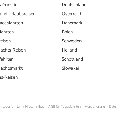
& Günstig
Deutschland
 und Urlaubsreisen
Österreich
agesfahrten
Dänemark
fahrten
Polen
reisen
Schweden
achts-Reisen
Holland
fahrten
Schottland
achtsmarkt
Slowakei
ns-Reisen
hrtagesfahrten + Mietomnibus
AGB für Tagesfahrten
Versicherung
Date