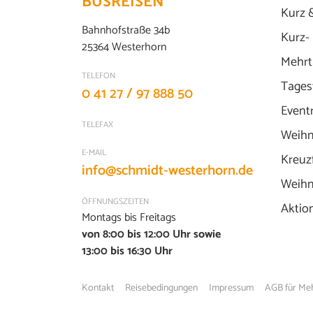
BUSREISEN
Kurz 
Bahnhofstraße 34b
Kurz-
25364 Westerhorn
Mehrt
TELEFON
Tages
0 41 27 / 97 888 50
Event
TELEFAX
Weihn
E-MAIL
Kreuz
info@schmidt-westerhorn.de
Weihn
ÖFFNUNGSZEITEN
Aktio
Montags bis Freitags
von 8:00 bis 12:00 Uhr sowie
13:00 bis 16:30 Uhr
Kontakt
Reisebedingungen
Impressum
AGB für Me