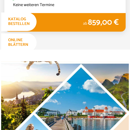
Keine weiteren Termine
859,00 €
KATALOG
5 TAGE
ab
BESTELLEN
ONLINE
BLÄTTERN