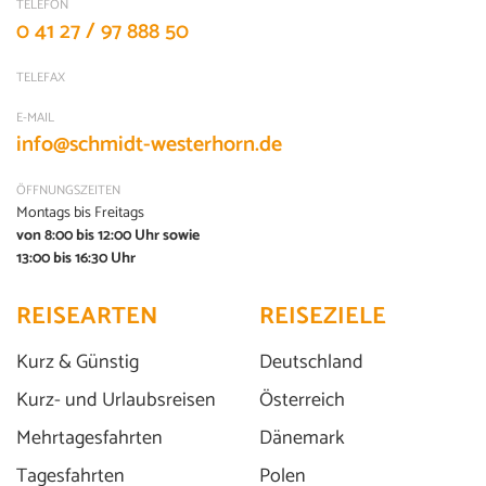
TELEFON
0 41 27 / 97 888 50
TELEFAX
E-MAIL
info@schmidt-westerhorn.de
ÖFFNUNGSZEITEN
Montags bis Freitags
von 8:00 bis 12:00 Uhr sowie
13:00 bis 16:30 Uhr
der HafenCity Riverbus: Hamburgs
REISEARTEN
REISEZIELE
Amphibienfahrzeug
© Hafencity Riverbus GmbH
Kurz & Günstig
Deutschland
Kurz- und Urlaubsreisen
Österreich
Mehrtagesfahrten
Dänemark
Tagesfahrten
Polen