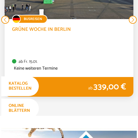
BUSREISEN
GRÜNE WOCHE IN BERLIN
ab Fr. 15.01.
Keine weiteren Termine
339,00 €
KATALOG
3 TAGE
ab
BESTELLEN
ONLINE
BLÄTTERN