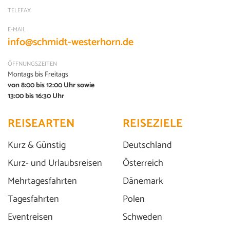
TELEFAX
E-MAIL
info@schmidt-westerhorn.de
ÖFFNUNGSZEITEN
Montags bis Freitags
von 8:00 bis 12:00 Uhr sowie
13:00 bis 16:30 Uhr
zwei ältere Männer sitzen auf einem
REISEARTEN
REISEZIELE
Sofa und reden
Kurz & Günstig
Deutschland
©Ljupco Smokovski - stock.adobe.com
Kurz- und Urlaubsreisen
Österreich
Mehrtagesfahrten
Dänemark
Tagesfahrten
Polen
Eventreisen
Schweden