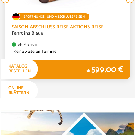
ERÖFFNUNGS- UND ABSCHLUSSREISEN
SAISON-ABSCHLUSS-REISE AKTIONS-REISE
Fahrt ins Blaue
ab Mo. 16.11.
Keine weiteren Termine
599,00 €
KATALOG
4 TAGE
ab
BESTELLEN
ONLINE
BLÄTTERN