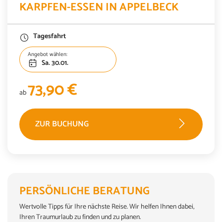
KARPFEN-ESSEN IN APPELBECK
73,90 €
ab
ZUR BUCHUNG
Tagesfahrt
Angebot wählen:
Tagesfahrt
Sa. 30.01.
Do. 11.02.
73,90 €
ab
73,90 €
ab
ZUR BUCHUNG
ZUR BUCHUNG
Tagesfahrt
Do. 11.02.
PERSÖNLICHE BERATUNG
Wertvolle Tipps für Ihre nächste Reise. Wir helfen Ihnen dabei,
73,90 €
ab
Ihren Traumurlaub zu finden und zu planen.