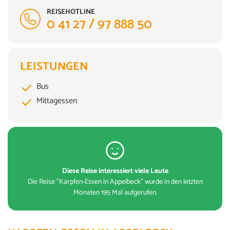
REISEHOTLINE
ZUR BUCHUNG
0 41 27 / 97 888 50
LEISTUNGEN
Bus
Mittagessen
Diese Reise interessiert viele Leute
Die Reise "Karpfen-Essen in Appelbeck" wurde in den letzten
Monaten 195 Mal aufgerufen.