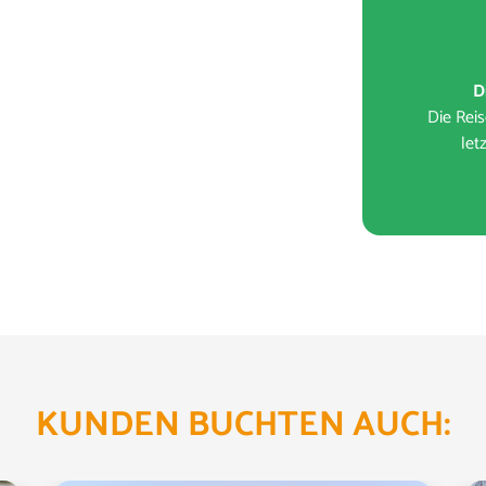
D
Die Reis
let
KUNDEN BUCHTEN AUCH:
Leistung
Prei