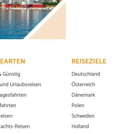
Moin moin
© Marco2811 - Fotolia
SEARTEN
REISEZIELE
& Günstig
Deutschland
 und Urlaubsreisen
Österreich
agesfahrten
Dänemark
fahrten
Polen
reisen
Schweden
achts-Reisen
Holland