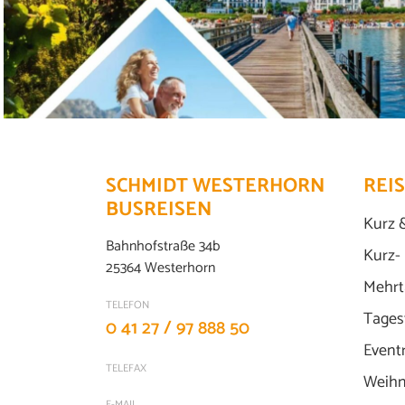
SCHMIDT WESTERHORN
REI
BUSREISEN
Kurz 
Bahnhofstraße 34b
Kurz-
25364 Westerhorn
Mehrt
TELEFON
Tages
0 41 27 / 97 888 50
Event
TELEFAX
Weihn
E-MAIL