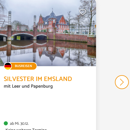
89,00 €
ZUR BUCHUNG
BUSREISEN
BU
SILVESTER IM EMSLAND
GOLD
mit Leer und Papenburg
SPES
mit Spa
ab Mi. 30.12.
ab So.