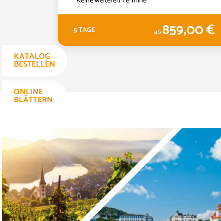
Keine weiteren Termine
,00 €
859,00 €
5 TAGE
ab
KATALOG
BESTELLEN
ONLINE
BLÄTTERN