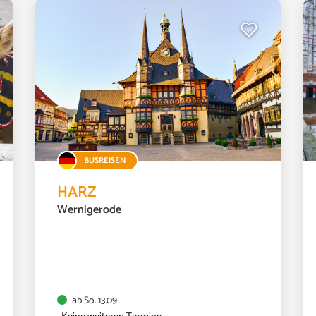
ab
BUSREISEN
HARZ
Wernigerode
ab So. 13.09.