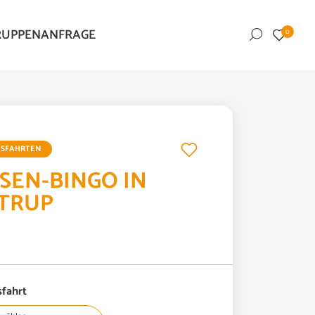
RUPPENANFRAGE
0
© www.PUSH2HIT.de - stock.adobe.com
ESFAHRTEN
ESEN-BINGO IN
TRUP
fahrt