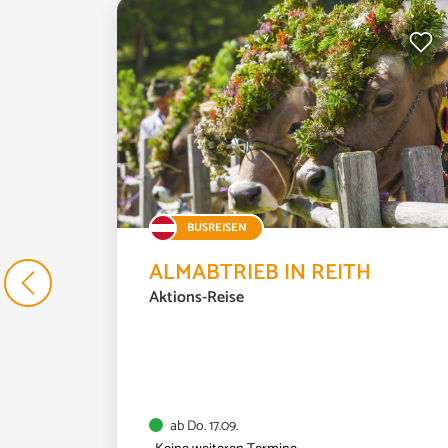
Tagesfahrt
Di. 02.02.
Z
BUSREISEN
ALMABTRIEB IN REITH
Aktions-Reise
ab Do. 17.09.