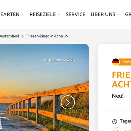
SEARTEN
REISEZIELE
SERVICE
ÜBER UNS
G
Deutschland
Friesen-Bingo in Achtrup
© Marco2811 - Fotolia
TAG
FRI
ACH
Neu!!
Tages