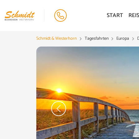
START
REI
Schmidt & Westerhorn
Tagesfahrten
Europa
tock.adobe.com