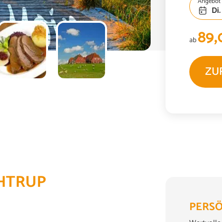
Angebot 
Di.
89,
ab
ZU
CHTRUP
PERSÖ