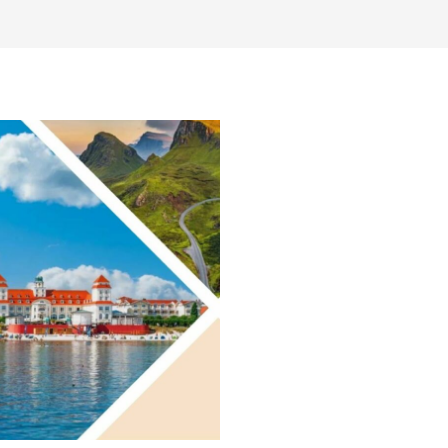
Traktor Oldtimer
© lesniewski - Fotolia