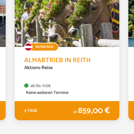
BUSREISEN
ALMABTRIEB IN REITH
Aktions-Reise
ab Do. 17.09.
Keine weiteren Termine
859,00 €
5 TAGE
ab