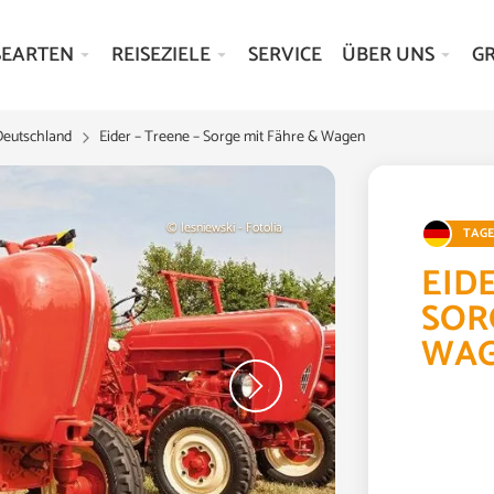
SEARTEN
REISEZIELE
SERVICE
ÜBER UNS
G
Deutschland
Eider – Treene – Sorge mit Fähre & Wagen
© lesniewski - Fotolia
TAG
EIDE
SOR
WA