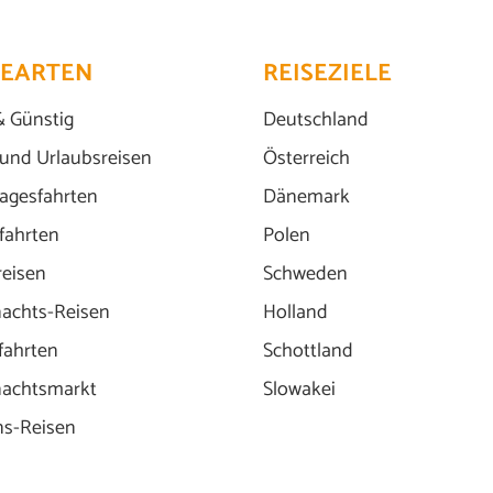
SEARTEN
REISEZIELE
& Günstig
Deutschland
 und Urlaubsreisen
Österreich
agesfahrten
Dänemark
fahrten
Polen
reisen
Schweden
achts-Reisen
Holland
fahrten
Schottland
achtsmarkt
Slowakei
ns-Reisen