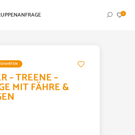
RUPPENANFRAGE
0
© Alexander Raths - stock.adobe.com
ESFAHRTEN
R – TREENE –
GE MIT FÄHRE &
GEN