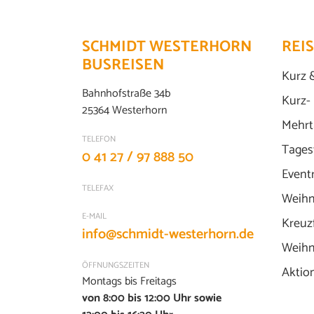
SCHMIDT WESTERHORN
REI
BUSREISEN
Kurz 
Bahnhofstraße 34b
Kurz-
25364 Westerhorn
Mehrt
TELEFON
Tages
0 41 27 / 97 888 50
Event
TELEFAX
Weihn
E-MAIL
Kreuz
info@schmidt-westerhorn.de
Weihn
ÖFFNUNGSZEITEN
Aktio
Montags bis Freitags
von 8:00 bis 12:00 Uhr sowie