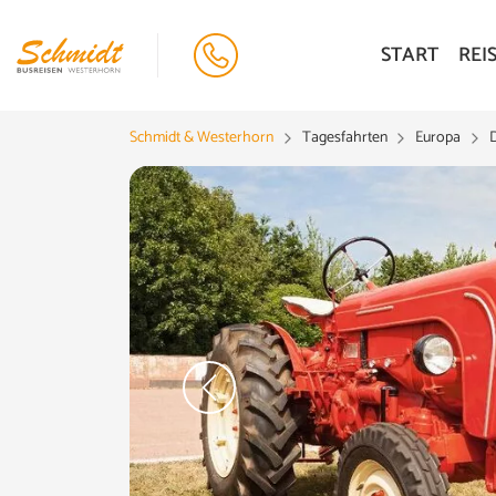
START
REI
Schmidt & Westerhorn
Tagesfahrten
Europa
enko - Fotolia