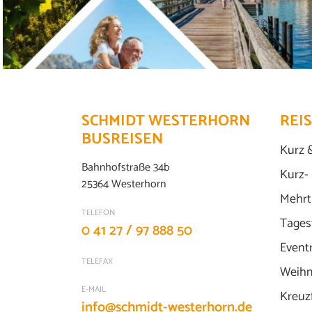
SCHMIDT WESTERHORN
REI
BUSREISEN
Kurz 
Bahnhofstraße 34b
Kurz-
25364 Westerhorn
Mehrt
TELEFON
Tages
0 41 27 / 97 888 50
Event
TELEFAX
Weihn
E-MAIL
Kreuz
info@schmidt-westerhorn.de