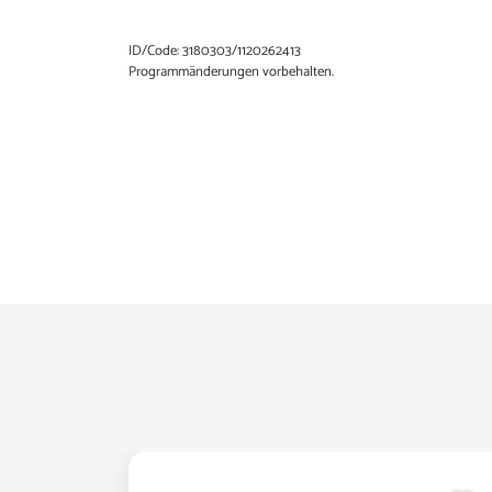
ID/Code: 3180303/1120262413
Programmänderungen vorbehalten.
MÄRZ 2027
Dauer
Datum
Tagesfahrt
So. 14.03.
Tagesfahrt
So. 14.03.