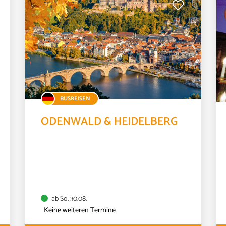
ab
PK 1
ab
BUSREISEN
ODENWALD & HEIDELBERG
ab So. 30.08.
Keine weiteren Termine