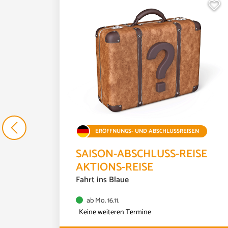
M
Tagesfahrt
So. 14.03.
ERÖFFNUNGS- UND ABSCHLUSSREISEN
SAISON-ABSCHLUSS-REISE
AKTIONS-REISE
Fahrt ins Blaue
ab Mo. 16.11.
Keine weiteren Termine