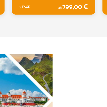
799,00 €
5 TAGE
ab