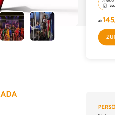
Angebot 
So.
145
ab
ZU
RADA
PERSÖ