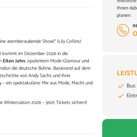
Wertvolle 
Ihnen dab
planen.
R
0
Eine atemberaubende Show!“ (Lily Collins)
al kommt im Dezember 2026 in die
on
Elton John
, opulentem Mode-Glamour und
ondon die deutsche Bühne. Basierend auf dem
LEIST
Geschichte von Andy Sachs und ihrer
ly – ein spektakulärer Mix aus Mode, Macht und
Bus
Eint
e Wintersaison 2026 – jetzt Tickets sichern!