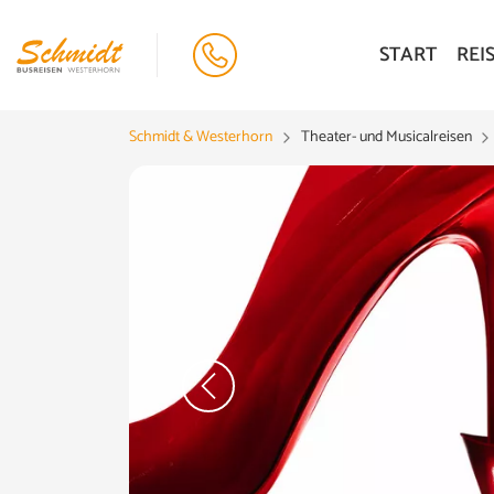
START
REI
Schmidt & Westerhorn
Theater- und Musicalreisen
Matt Crockett