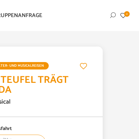
RUPPENANFRAGE
0
© Matt Crockett
TER- UND MUSICALREISEN
 TEUFEL TRÄGT
DA
ical
fahrt