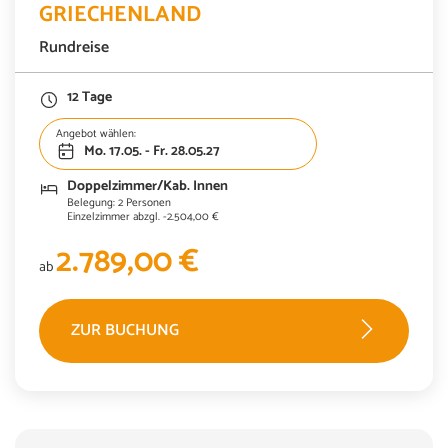
GRIECHENLAND
Einzelzimmer abzgl. -2.504,00 €
Rundreise
2.789,00 €
ab
12 Tage
ZUR BUCHUNG
Angebot wählen:
Mo. 17.05. - Fr. 28.05.27
Doppelzimmer/Kab. Innen
Belegung: 2 Personen
Einzelzimmer abzgl. -2.504,00 €
2.789,00 €
ab
ZUR BUCHUNG