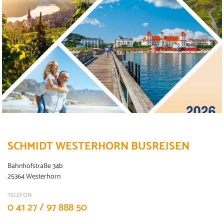
SCHMIDT WESTERHORN BUSREISEN
Bahnhofstraße 34b
25364 Westerhorn
Kloster Meteora in Griechenland
©Feel good studio - stock.adobe.com
TELEFON
0 41 27 / 97 888 50