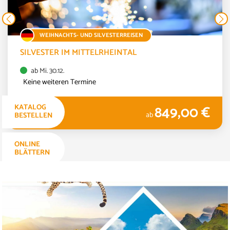
WEIHNACHTS- UND SILVESTERREISEN
SILVESTER IM MITTELRHEINTAL
ab Mi. 30.12.
Keine weiteren Termine
849,00 €
KATALOG
4 TAGE
ab
BESTELLEN
ONLINE
BLÄTTERN