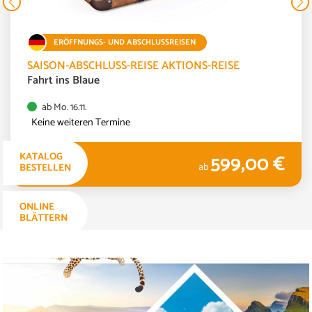
ERÖFFNUNGS- UND ABSCHLUSSREISEN
SAISON-ABSCHLUSS-REISE AKTIONS-REISE
Fahrt ins Blaue
ab Mo. 16.11.
Keine weiteren Termine
599,00 €
KATALOG
4 TAGE
ab
BESTELLEN
ONLINE
BLÄTTERN