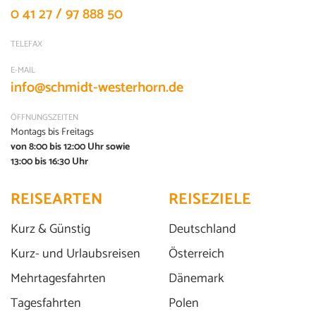
0 41 27 / 97 888 50
BEFÖRDERUNG
TELEFAX
Busreise
(0)
E-MAIL
Flugreise
(0)
info@schmidt-westerhorn.de
SAISON
ÖFFNUNGSZEITEN
Montags bis Freitags
Herbst 2027
(0)
von 8:00 bis 12:00 Uhr sowie
Frühling 2027
13:00 bis 16:30 Uhr
(0)
Herbst 2026
(0)
REISEARTEN
REISEZIELE
Sommer 2026
(0)
Kurz & Günstig
Deutschland
Winter 2024/2025
(0)
Kurz- und Urlaubsreisen
Österreich
Winter 2026 / 2027
(0)
Mehrtagesfahrten
Dänemark
Tagesfahrten
Polen